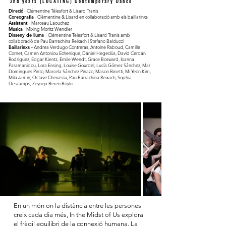
2nd years (LOCATING) Contemporary Dance
Direció
- Clémentine Télesfort & Lisard Tranis
Coreografia
- Clémentine & Lisard en collaboració amb els baillarinxs
Assistent
- Marceau Laouchez
Musica
- Mixing Moritz Wendler
Disseny de llums
- Clémentine Telesfort & Lisard Tranis amb
collaboració de Pau Barrachina Reixach i Stefano Balducci
Baillarinxs -
Andrea Verdugo Contreras, Antoine Raboud, Camille
Cornet, Camen Antoniou Echenique, Dániel Hegedüs, David Cerdán
Rodríguez, Edgar Kientz, Emile Wendt, Grace Bosward, Ioanna
Paramanidou, Lora Ensing, Louise Gourdel, Lucía Gómez Sánchez, Mar
Domingues Pinto, Marcela Sánchez Pinazo, Mason Binetti, Mi Yeon Kim,
Mila Jamin, Octave Chevassu, Pau Barrachina Reixach, Sophia
Descamps, Zeynep Beren Boylu
En un món on la distància entre les persones
creix cada dia més, In the Midst of Us explora
el fràgil equilibri de la connexió humana. La