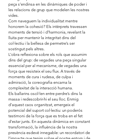
peça s’endinsa en les dinàmiques de poder i
les relacions de grup que modelen les nostres
vides.
Com naveguem la individualitat mentre
honorem la cohesió? Els intèrprets travessen
moments de tensió i d’harmonia, revelant la
lluita per mantenir la integritat dins del
col·lectiu i la bellesa de permetre’s ser
sostingut pels altres.
L’obra reflexiona sobre els rols que assumim
dins del grup: de vegades una peça singular
essencial per al mecanisme, de vegades una
força que resisteix el seu flux. A través de
moments de cura i rudesa, de culpa i
admiració, la coreografia encarna la
complexitat de la interacció humana.
Els ballarins oscil·len entre perdre’s dins la
massa i redescobrir-hi el seu lloc. Enmig
d’aquest caos organitzat, emergeix el
potencial del suport col·lectiu: un poderós
testimoni de la força que es troba en el fet
d’estar junts. En aquesta dinàmica en constant
transformació, la influència de la nostra
presència esdevé innegable: un recordatori de
l’impacte que tenim sobre el nostre entorn i de