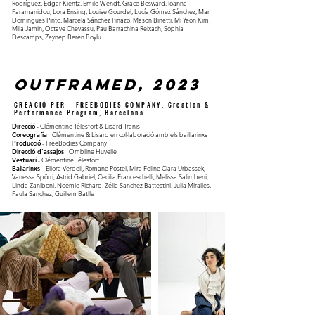
Rodríguez, Edgar Kientz, Emile Wendt, Grace Bosward, Ioanna
Paramanidou, Lora Ensing, Louise Gourdel, Lucía Gómez Sánchez, Mar
Domingues Pinto, Marcela Sánchez Pinazo, Mason Binetti, Mi Yeon Kim,
Mila Jamin, Octave Chevassu, Pau Barrachina Reixach, Sophia
Descamps, Zeynep Beren Boylu
OUTFRAMED,
2023
CREACIÓ PER - F
REEBODIES COMPANY, Creation
&
Performance Program, Barcelona
Direcció
- Clémentine Télesfort & Lisard Tranis
Coreografia
- Clémentine & Lisard en col·laboració amb els baillarinxs
Producció
- FreeBodies Company
Direcció d'assajos
- Ombline Huvelle
Vestuari
- Clémentine Télesfort
Bailarinxs -
Eliora Verdeil, Romane Postel, Mira Feline Clara Urbassek,
Vanessa Spörri, Astrid Gabriel, Cecilia Franceschelli, Melissa Salimbeni,
Linda Zaniboni, Noemie Richard, Zélia Sanchez Battestini, Julia Miralles,
Paula Sanchez, Guillem Batlle