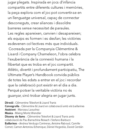
jugar plegats.
Inspirada en jocs d’infància
compartits entre diferents cultures i memòries,
la peça explora com el joc pot convertir-se en
un llenguatge universal, capaç de connectar
desconeguts, crear aliances i dissoldre
barreres sense necessitat de paraules.
Les regles apareixen, canvien i desapareixen;
els equips es formen i es desfan; les victòries
esdevenen col·lectives més que individuals.
Cocreada per la Companyia Clémentine &
Lisard i Company Chameleon, l’obra celebra
l’exuberància de la connexió humana i la
llibertat que es troba en el joc compartit.
Atlètic, divertit i profundament participatiu, The
Ultimate Player’s Handbook convida públics
de totes les edats a entrar en el joc i recordar
que la celebració pot existir en el dia a dia.
Perquè potser la veritable victòria no és
guanyar, sinó trobar alegria en jugar junts.
Direció
- Clémentine Télesfort & Lisard Tranis
Coreografia
- Clémentine & Lisard en collaboració amb els baillarinxs
Assistent
- Marceau Laouchez
Musica
- Mixing Moritz Wendler
Disseny de llums
- Clémentine Telesfort & Lisard Tranis amb
collaboració de Pau Barrachina Reixach i Stefano Balducci
Baillarinxs -
Andrea Verdugo Contreras, Antoine Raboud, Camille
Cornet, Camen Antoniou Echenique, Dániel Hegedüs, David Cerdán