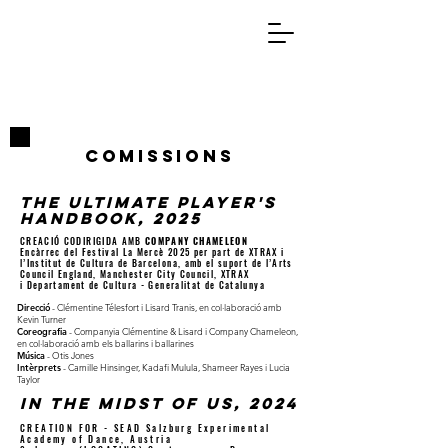
COmissions
The Ultimate player's
handbook, 2025
CREACIÓ CODIRIGIDA AMB
COMPANY CHAMELEON
Encàrrec del Festival La Mercè 2025 per part de XTRAX i
l’Institut de Cultura de Barcelona, amb el suport de l’Arts
Council England, Manchester City Council,
XTRAX
i
Departament de Cultura - Generalitat de Catalunya
Direcció
- Clémentine Télesfort i Lisard Tranis, en col·laboració amb
Kevin Turner
Coreografia
- Companyia Clémentine & Lisard i Company Chameleon,
en col·laboració amb els ballarins i ballarines
Música
- Otis Jones
Intèrprets
- Camille Hinsinger, Kadafi Mulula, Shameer Rayes i Lucia
Taylor
In The Midst of us,
2024
CREATION FOR - SEAD Salzburg Experimental
Academy of Dance, Austria