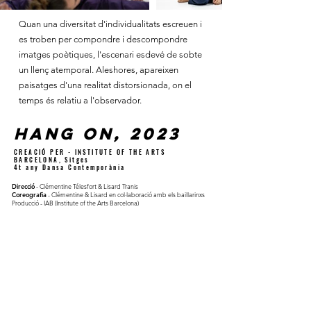
Quan una diversitat d'individualitats escreuen i
es troben per compondre i descompondre
imatges poètiques, l'escenari esdevé de sobte
un llenç atemporal. Aleshores, apareixen
paisatges d'una realitat distorsionada, on el
temps és relatiu a l'observador.
Hang on,
2023
CREACIÓ PER - INSTITUTE OF THE ARTS
BARCELONA, Sitges
4t any Dansa Contemporània
Direcció
- Clémentine Télesfort & Lisard Tranis
Coreografia
- Clémentine & Lisard en col·laboració amb els baillarinxs
Producció - IAB (Institute of the Arts Barcelona)
Direcció d'assajos
- Alícia Rodríguez
Bailarinxs
- Ása Sigrúnardóttir, Blanca Doeswijk, Eira Arnekleiv, Elin
Åström, Etana Mussel, Freya Färnlöf, Lys Cabral, Maeve Howard, Ninni
Kelokaski, Sarah Flavelle, Sascha Svane, Silvia Aguiar, Vanessa
Rohrmeister, Yuliia Fedunko